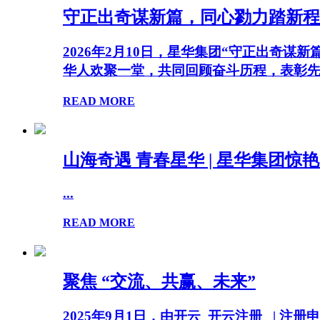
守正出奇谋新篇，同心勠力踏新程 |
2026年2月10日，星华集团“守正出奇谋
华人欢聚一堂，共同回顾奋斗历程，表彰先进
READ MORE
山海奇遇 青春星华 | 星华集团惊艳
...
READ MORE
聚焦 “交流、共赢、未来”
2025年9月1日，由开云_开云注册_ |