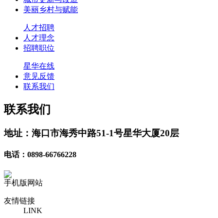
美丽乡村与赋能
人才招聘
人才理念
招聘职位
星华在线
意见反馈
联系我们
联系我们
地址：海口市海秀中路51-1号星华大厦20层
电话：0898-66766228
手机版网站
友情链接
LINK