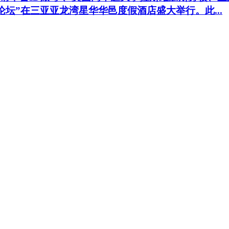
坛”在三亚亚龙湾星华华邑度假酒店盛大举行。此...