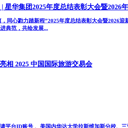
 星华集团2025年度总结表彰大会暨202
新篇，同心勠力踏新程”2025年度总结表彰大会暨20
典范，共绘发展...
亮相 2025 中国国际旅游交易会
 注册申请平台ID账号 、美国内华达大学拉斯维加斯分