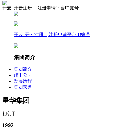
开云_开云注册_ | 注册申请平台ID账号
开云_开云注册_ | 注册申请平台ID账号
集团简介
集团简介
旗下公司
发展历程
集团荣誉
星华集团
初创于
1992