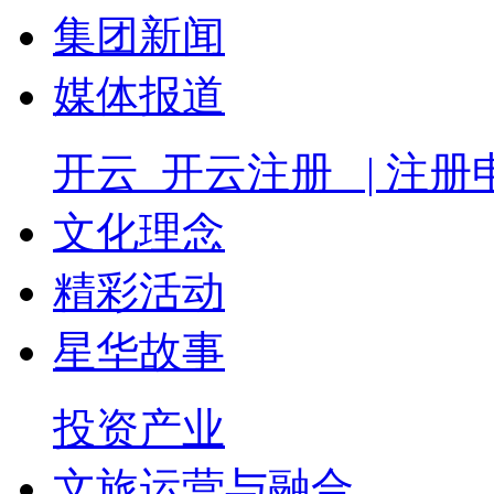
集团新闻
媒体报道
开云_开云注册_ | 注
文化理念
精彩活动
星华故事
投资产业
文旅运营与融合