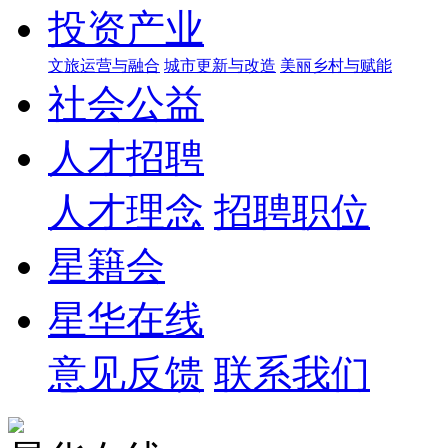
投资产业
文旅运营与融合
城市更新与改造
美丽乡村与赋能
社会公益
人才招聘
人才理念
招聘职位
星籍会
星华在线
意见反馈
联系我们