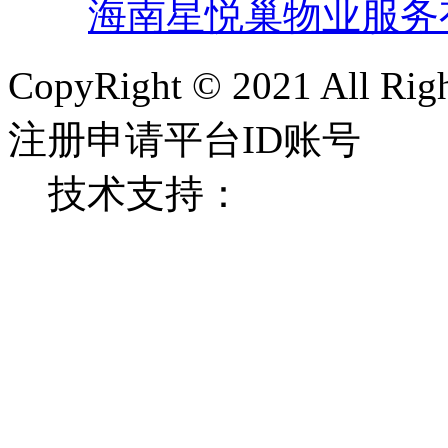
海南星悦巢物业服务
CopyRight © 2021 All 
注册申请平台ID账号
技术支持：