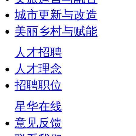
城市更新与改造
美丽乡村与赋能
人才招聘
人才理念
招聘职位
星华在线
意见反馈