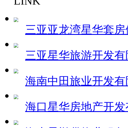
LINK
三亚亚龙湾星华套房
三亚星华旅游开发有
海南中田旅业开发有
海口星华房地产开发