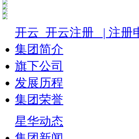
开云_开云注册_ | 注
集团简介
旗下公司
发展历程
集团荣誉
星华动态
集团新闻