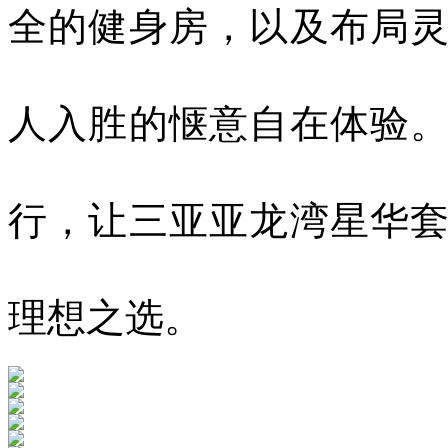
全的健身房，以及布局
人入胜的惬意自在体验
行，让三亚亚龙湾星华
理想之选。