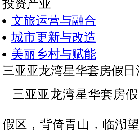
投资产业
文旅运营与融合
城市更新与改造
美丽乡村与赋能
三亚亚龙湾星华套房假日
三亚亚龙湾星华套房假
假区，背倚青山，临湖