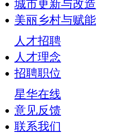
城市更新与改造
美丽乡村与赋能
人才招聘
人才理念
招聘职位
星华在线
意见反馈
联系我们