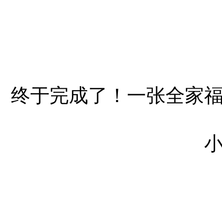
终于完成了！一张全家