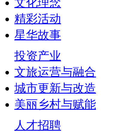
文化理念
精彩活动
星华故事
投资产业
文旅运营与融合
城市更新与改造
美丽乡村与赋能
人才招聘