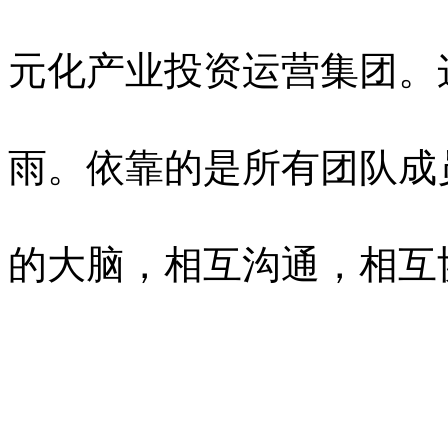
元化产业投资运营集团。
雨。依靠的是所有团队成
的大脑，相互沟通，相互