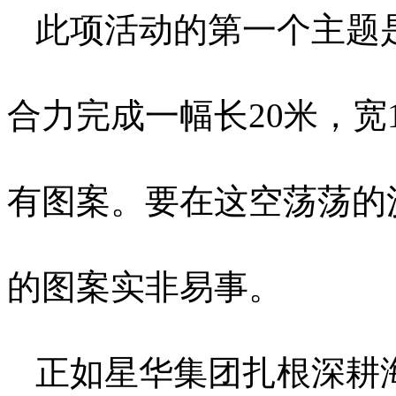
此项活动的第一个主题
合力完成一幅长20米，宽
有图案。要在这空荡荡的
的图案实非易事。
正如星华集团扎根深耕