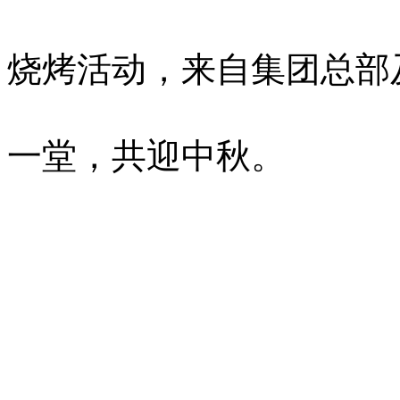
烧烤活动，来自集团总部
一堂，共迎中秋。