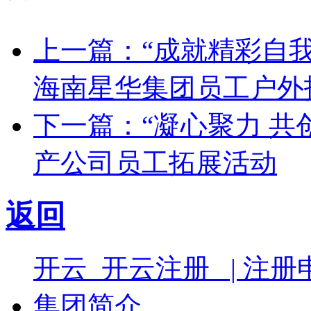
上一篇：“成就精彩自我
海南星华集团员工户外
下一篇：“凝心聚力 共创
产公司员工拓展活动
返回
开云_开云注册_ | 注
集团简介