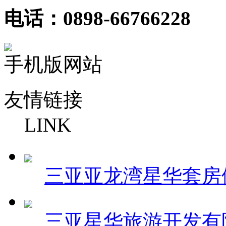
电话：0898-66766228
手机版网站
友情链接
LINK
三亚亚龙湾星华套房
三亚星华旅游开发有