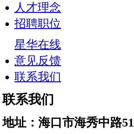
人才理念
招聘职位
星华在线
意见反馈
联系我们
联系我们
地址：海口市海秀中路51