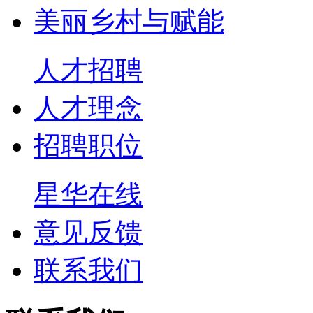
美丽乡村与赋能
人才招聘
人才理念
招聘职位
星华在线
意见反馈
联系我们