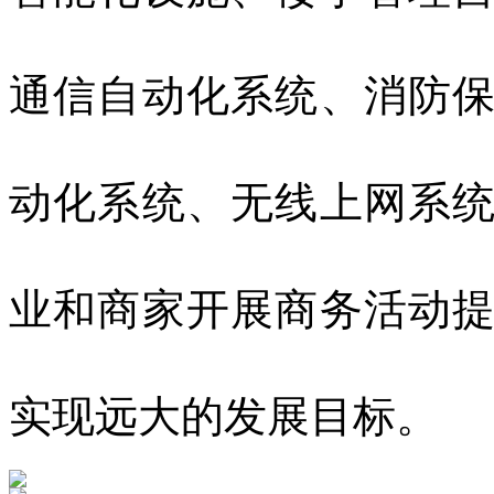
通信自动化系统、消防
动化系统、无线上网系
业和商家开展商务活动
实现远大的发展目标。