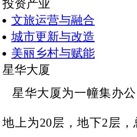
投资产业
文旅运营与融合
城市更新与改造
美丽乡村与赋能
星华大厦
星华大厦为一幢集办公
地上为20层，地下2层，总建