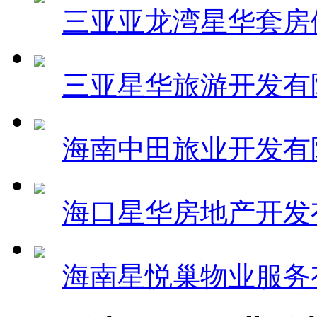
三亚亚龙湾星华套房
三亚星华旅游开发有
海南中田旅业开发有
海口星华房地产开发
海南星悦巢物业服务