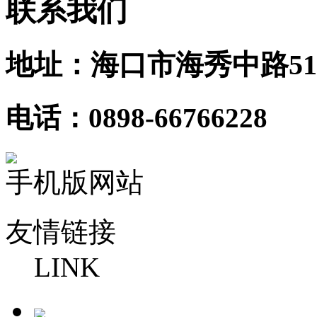
联系我们
地址：海口市海秀中路51
电话：0898-66766228
手机版网站
友情链接
LINK